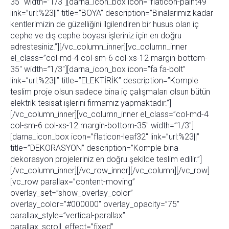
35″ width=”1/3″][darna_icon_box icon=”flaticon-paint49″
link=”url:%23||” title=”BOYA” description=”Binalarımız kadar
kentlerimizin de güzelliğini ilgilendiren bir husus olan iç
cephe ve dış cephe boyası işleriniz için en doğru
adrestesiniz.”][/vc_column_inner][vc_column_inner
el_class=”col-md-4 col-sm-6 col-xs-12 margin-bottom-
35″ width=”1/3″][darna_icon_box icon=”fa fa-bolt”
link=”url:%23||” title=”ELEKTİRİK” description=”Komple
teslim proje olsun sadece bina iç çalışmaları olsun bütün
elektrik tesisat işlerini firmamız yapmaktadır.”]
[/vc_column_inner][vc_column_inner el_class=”col-md-4
col-sm-6 col-xs-12 margin-bottom-35″ width=”1/3″]
[darna_icon_box icon=”flaticon-leaf32″ link=”url:%23||”
title=”DEKORASYON” description=”Komple bina
dekorasyon projeleriniz en doğru şekilde teslim edilir.”]
[/vc_column_inner][/vc_row_inner][/vc_column][/vc_row]
[vc_row parallax=”content-moving”
overlay_set=”show_overlay_color”
overlay_color=”#000000″ overlay_opacity=”75″
parallax_style=”vertical-parallax”
parallax_scroll_effect=”fixed”