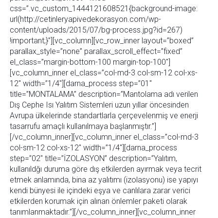
css=”.vc_custom_1444121608521{background-image:
url(http://cetinleryapivedekorasyon.com/wp-
content/uploads/2015/07/bg-process.jpg?id=267)
!important;}”][vc_column][vc_row_inner layout=”boxed”
parallax_style=”none” parallax_scroll_effect=”fixed”
el_class=”margin-bottom-100 margin-top-100″]
[vc_column_inner el_class=”col-md-3 col-sm-12 col-xs-
12″ width=”1/4″][darna_process step=”01″
title=”MONTALAMA” description=”Mantolama adı verilen
Dış Cephe Isı Yalıtım Sistemleri uzun yıllar öncesinden
Avrupa ülkelerinde standartlarla çerçevelenmiş ve enerji
tasarrufu amaçlı kullanılmaya başlanmıştır.”]
[/vc_column_inner][vc_column_inner el_class=”col-md-3
col-sm-12 col-xs-12″ width=”1/4″][darna_process
step=”02″ title=”İZOLASYON” description=”Yalıtım,
kullanıldğı duruma göre dış etkilerden ayırmak veya tecrit
etmek anlamında, bina az yalıtımı (izolasyonu) ise yapıyı
kendi bünyesi ile içindeki eşya ve canlılara zarar verici
etkilerden korumak için alınan önlemler paketi olarak
tanımlanmaktadır.”][/vc_column_inner][vc_column_inner