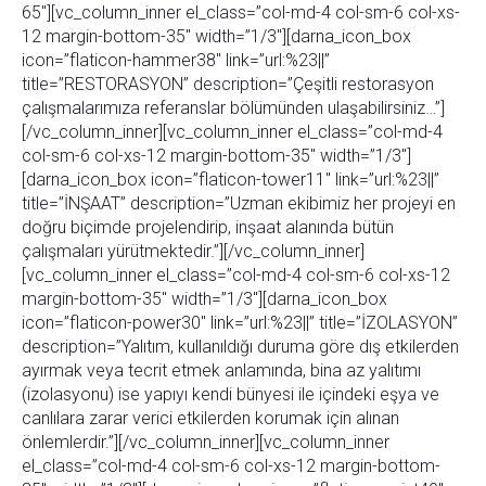
65″][vc_column_inner el_class=”col-md-4 col-sm-6 col-xs-
12 margin-bottom-35″ width=”1/3″][darna_icon_box
icon=”flaticon-hammer38″ link=”url:%23||”
title=”RESTORASYON” description=”Çeşitli restorasyon
çalışmalarımıza referanslar bölümünden ulaşabilirsiniz…”]
[/vc_column_inner][vc_column_inner el_class=”col-md-4
col-sm-6 col-xs-12 margin-bottom-35″ width=”1/3″]
[darna_icon_box icon=”flaticon-tower11″ link=”url:%23||”
title=”İNŞAAT” description=”Uzman ekibimiz her projeyi en
doğru biçimde projelendirip, inşaat alanında bütün
çalışmaları yürütmektedir.”][/vc_column_inner]
[vc_column_inner el_class=”col-md-4 col-sm-6 col-xs-12
margin-bottom-35″ width=”1/3″][darna_icon_box
icon=”flaticon-power30″ link=”url:%23||” title=”İZOLASYON”
description=”Yalıtım, kullanıldığı duruma göre dış etkilerden
ayırmak veya tecrit etmek anlamında, bina az yalıtımı
(izolasyonu) ise yapıyı kendi bünyesi ile içindeki eşya ve
canlılara zarar verici etkilerden korumak için alınan
önlemlerdir.”][/vc_column_inner][vc_column_inner
el_class=”col-md-4 col-sm-6 col-xs-12 margin-bottom-