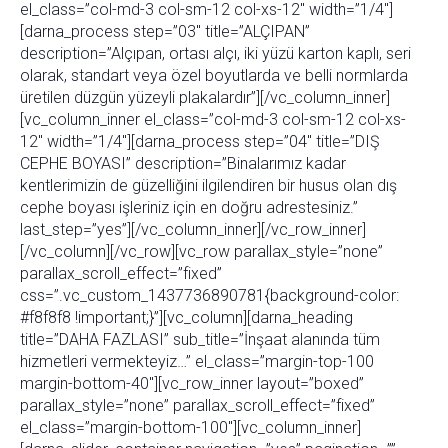
el_class=”col-md-3 col-sm-12 col-xs-12″ width=”1/4″]
[darna_process step=”03″ title=”ALÇIPAN”
description=”Alçıpan, ortası alçı, iki yüzü karton kaplı, seri
olarak, standart veya özel boyutlarda ve belli normlarda
üretilen düzgün yüzeyli plakalardır”][/vc_column_inner]
[vc_column_inner el_class=”col-md-3 col-sm-12 col-xs-
12″ width=”1/4″][darna_process step=”04″ title=”DIŞ
CEPHE BOYASI” description=”Binalarımız kadar
kentlerimizin de güzelliğini ilgilendiren bir husus olan dış
cephe boyası işleriniz için en doğru adrestesiniz.”
last_step=”yes”][/vc_column_inner][/vc_row_inner]
[/vc_column][/vc_row][vc_row parallax_style=”none”
parallax_scroll_effect=”fixed”
css=”.vc_custom_1437736890781{background-color:
#f8f8f8 !important;}”][vc_column][darna_heading
title=”DAHA FAZLASI” sub_title=”İnşaat alanında tüm
hizmetleri vermekteyiz…” el_class=”margin-top-100
margin-bottom-40″][vc_row_inner layout=”boxed”
parallax_style=”none” parallax_scroll_effect=”fixed”
el_class=”margin-bottom-100″][vc_column_inner]