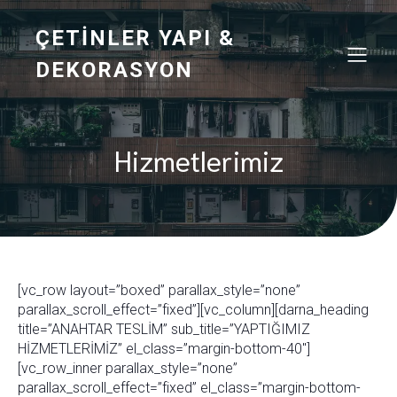
ÇETINLER YAPI &
DEKORASYON
Hizmetlerimiz
[vc_row layout=”boxed” parallax_style=”none”
parallax_scroll_effect=”fixed”][vc_column][darna_heading
title=”ANAHTAR TESLİM” sub_title=”YAPTIĞIMIZ
HİZMETLERİMİZ” el_class=”margin-bottom-40″]
[vc_row_inner parallax_style=”none”
parallax_scroll_effect=”fixed” el_class=”margin-bottom-