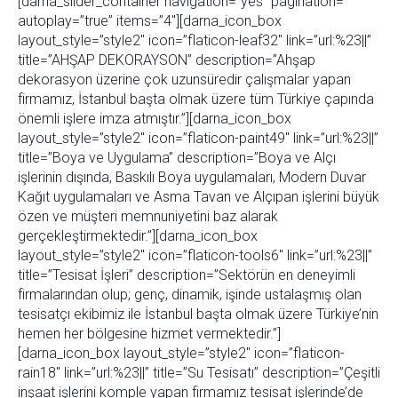
[darna_slider_container navigation=”yes” pagination=””
autoplay=”true” items=”4″][darna_icon_box
layout_style=”style2″ icon=”flaticon-leaf32″ link=”url:%23||”
title=”AHŞAP DEKORAYSON” description=”Ahşap
dekorasyon üzerine çok uzunsüredir çalışmalar yapan
firmamız, İstanbul başta olmak üzere tüm Türkiye çapında
önemli işlere imza atmıştır.”][darna_icon_box
layout_style=”style2″ icon=”flaticon-paint49″ link=”url:%23||”
title=”Boya ve Uygulama” description=”Boya ve Alçı
işlerinin dışında, Baskılı Boya uygulamaları, Modern Duvar
Kağıt uygulamaları ve Asma Tavan ve Alçıpan işlerini büyük
özen ve müşteri memnuniyetini baz alarak
gerçekleştirmektedir.”][darna_icon_box
layout_style=”style2″ icon=”flaticon-tools6″ link=”url:%23||”
title=”Tesisat İşleri” description=”Sektörün en deneyimli
firmalarından olup; genç, dinamik, işinde ustalaşmış olan
tesisatçı ekibimiz ile İstanbul başta olmak üzere Türkiye’nin
hemen her bölgesine hizmet vermektedir.”]
[darna_icon_box layout_style=”style2″ icon=”flaticon-
rain18″ link=”url:%23||” title=”Su Tesisatı” description=”Çeşitli
inşaat işlerini komple yapan firmamız tesisat işlerinde’de